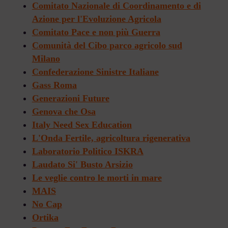
Comitato Nazionale di Coordinamento e di
Azione per l'Evoluzione Agricola
Comitato Pace e non più Guerra
Comunità del Cibo parco agricolo sud
Milano
Confederazione Sinistre Italiane
Gass Roma
Generazioni Future
Genova che Osa
Italy Need Sex Education
L'Onda Fertile, agricoltura rigenerativa
Laboratorio Politico ISKRA
Laudato Si' Busto Arsizio
Le veglie contro le morti in mare
MAIS
No Cap
Ortika