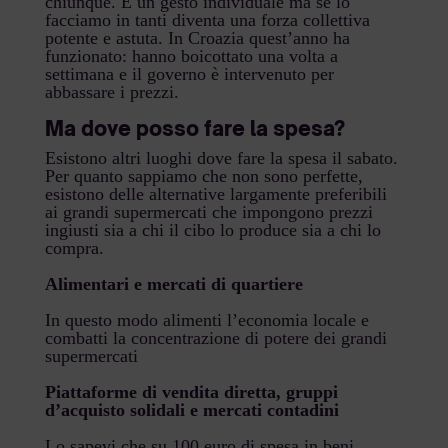
chiunque. È un gesto individuale ma se lo
facciamo in tanti diventa una forza collettiva
potente e astuta. In Croazia quest’anno ha
funzionato: hanno boicottato una volta a
settimana e il governo è intervenuto per
abbassare i prezzi.
Ma dove posso fare la spesa?
Esistono altri luoghi dove fare la spesa il sabato.
Per quanto sappiamo che non sono perfette,
esistono delle alternative largamente preferibili
ai grandi supermercati che impongono prezzi
ingiusti sia a chi il cibo lo produce sia a chi lo
compra.
Alimentari e mercati di quartiere
In questo modo alimenti l’economia locale e
combatti la concentrazione di potere dei grandi
supermercati
Piattaforme di vendita diretta, gruppi
d’acquisto solidali e mercati contadini
Lo sapevi che su 100 euro di spesa in beni