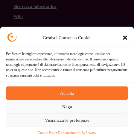
Sicurezza informatica
Wiki
Gestisci Consenso Cookie
Per fornire le migliori esperienze, utilizziamo tecnologie come i cookie per
Trasparenza economica
memorizzare e/o accedere alle informazioni del dispositivo. Il consenso a queste
tecnologie ci permetterà di elaborare dati come il comportamento di navigazione o ID
unici su questo sito. Non acconsentire o ritirare il consenso può influire negativamente
Cookie policy
su alcune caratteristiche e funzioni.
Privacy policy
Accetta
Copyright © 2026 Ultima Generazione. Tutti i diritti
riservati.
Nega
Sito web alimentato con energia rinnovabile da
Infomaniak.
Visualizza le preferenze
Cookie Policy
Dichiarazione sulla Privacy