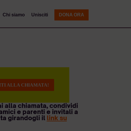
Chi siamo
Unisciti
DONA ORA
ITI ALLA CHIAMATA!
i alla chiamata, condividi
mici e parenti e invitali a
ta girandogli il
link su