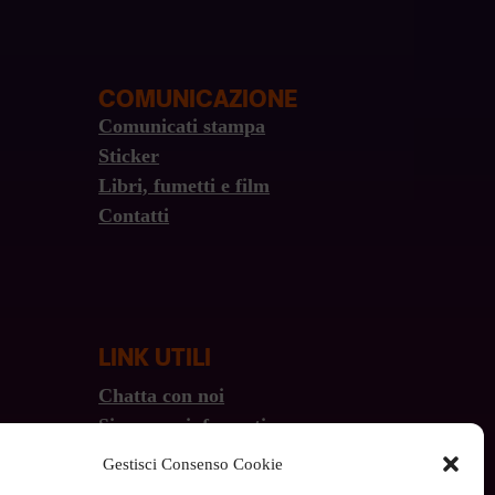
COMUNICAZIONE
Comunicati stampa
Sticker
Libri, fumetti e film
Contatti
LINK UTILI
Chatta con noi
Sicurezza informatica
Wiki
Gestisci Consenso Cookie