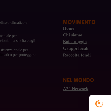
MOVIMENTO
llasso climatico e
Home
Chi siamo
mentale per
ioni, alla siccità e agli
Boicottaggio
Gruppi locali
sistenza civile per
Raccolta fondi
climatico per proteggere
NEL MONDO
A22 Network