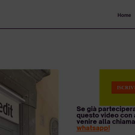
Home
ISCRIV
Se già partecipera
questo video con a
venire alla chiama
whatsapp!