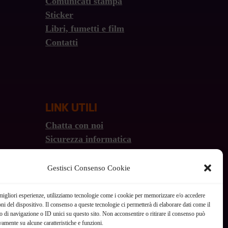
Comunicati stampa
Sticker
Libri, fumetti e film
Contatti
LINK UTILI
Chatta con noi
Sicurezza informatica
Wiki
Gestisci Consenso Cookie
 migliori esperienze, utilizziamo tecnologie come i cookie per memorizzare e/o accedere
oni del dispositivo. Il consenso a queste tecnologie ci permetterà di elaborare dati come il
di navigazione o ID unici su questo sito. Non acconsentire o ritirare il consenso può
vamente su alcune caratteristiche e funzioni.
Privacy policy