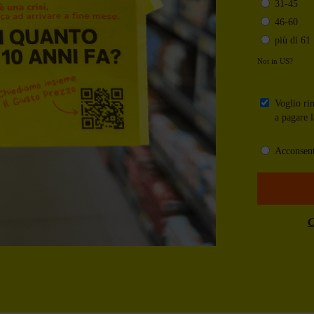
31-45
46-60
più di 61
Not in
US
?
Voglio rim
a pagare l
Acconsen
C