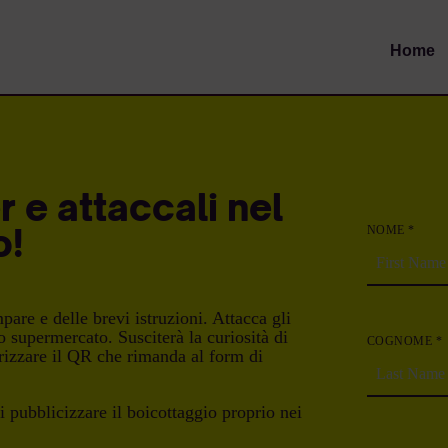
Home
r e attaccali nel
o!
NOME *
mpare e delle brevi istruzioni. Attacca gli
uo supermercato. Susciterà la curiosità di
COGNOME *
erizzare il QR che rimanda al form di
i pubblicizzare il boicottaggio proprio nei