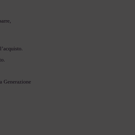
barre,
l’acquisto.
to.
ima Generazione