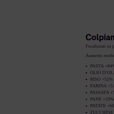
Colpiam
Focalizzati su p
Aumento medio 
PASTA +84
OLIO D’OL
RISO +52%
FARINA +5
PASSATA +
PANE +33%
PATATE +6
ZUCCHINE