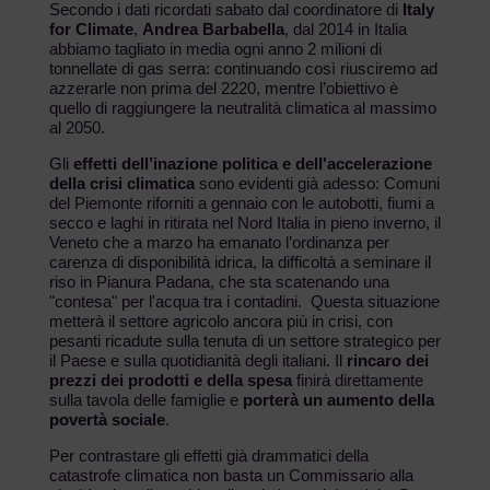
Secondo i dati ricordati sabato dal coordinatore di
Italy
for Climate
,
Andrea Barbabella
, dal 2014 in Italia
abbiamo tagliato in media ogni anno 2 milioni di
tonnellate di gas serra: continuando così riusciremo ad
azzerarle non prima del 2220, mentre l’obiettivo è
quello di raggiungere la neutralità climatica al massimo
al 2050.
Gli
effetti dell’inazione politica e dell'accelerazione
della crisi climatica
sono evidenti già adesso: Comuni
del Piemonte riforniti a gennaio con le autobotti, fiumi a
secco e laghi in ritirata nel Nord Italia in pieno inverno, il
Veneto che a marzo ha emanato l’ordinanza per
carenza di disponibilità idrica, la difficoltà a seminare il
riso in Pianura Padana, che sta scatenando una
"contesa" per l'acqua tra i contadini. Questa situazione
metterà il settore agricolo ancora più in crisi, con
pesanti ricadute sulla tenuta di un settore strategico per
il Paese e sulla quotidianità degli italiani. Il
rincaro dei
prezzi dei prodotti e della spesa
finirà direttamente
sulla tavola delle famiglie e
porterà un aumento della
povertà sociale
.
Per contrastare gli effetti già drammatici della
catastrofe climatica non basta un Commissario alla