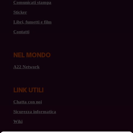
Comunicati stampa
Sticker
Libri, fumetti e film
Contatti
NEL MONDO
A22 Network
LINK UTILI
Chatta con noi
Sicurezza informatica
Wiki