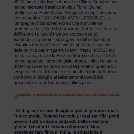
08:10, nove cittadini e cittadine di Ultima Generazione
hanno interrotto il traffico in viale Tor di Quinto,
all’altezza di Ponte Milvio. Reggevano degli striscioni
con su scritto “NON PAGHIAMO IL FOSSILE”, la
campagna di disobbedienza civile nonviolenta
promossa da Ultima Generazione. Per tutta la durata
dell’azione i cittadini hanno discusso con gli
automobilisti presenti sulla gravità della situazione
climatica corrente e dell’inaccettabilità dell’inazione
della politica per mitigarne i danni. Verso le 08:15 sul
posto sono arrivate le Forze dell’ordine che alle 08:35
hanno spostato i presenti dalla strada. Infine i cittadini
di Ultima Generazione sono stati portati in questura. Il
tempo effettivo del blocco è stato di 25 minuti. Nulla in
confronto ai disagi e ai rallentamenti dovuti alle
grandinate straordinarie degli ultimi giorni.
“Ci dispiace creare disagio a queste persone ma è
l’unico modo. Stiamo facendo grossi sacrifici per il
bene di tutti e stiamo andando nella direzione
giusta, i risultati li stiamo ottenendo. Non
possiamo fare finta di nulla, la situazione è