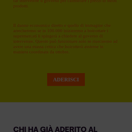
far intervenire il governo per calmierare i prezzi di molti
prodotti.
Il danno economico diretto e quello di immagine che
arrecheremo se in 100.000 inizieremo a boicottare i
supermercati li spingerà a chiedere al governo di
intervenire. Questo può funzionare solo se riusciremo ad
avere una massa critica che boicotterà assieme in
maniera coordinata da ottobre.
ADERISCI
CHI HA GIÀ ADERITO AL