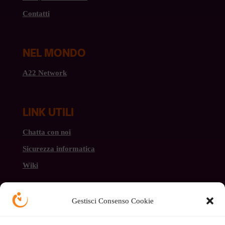
Contatti
NEL MONDO
A22 Network
LINK UTILI
Chatta con noi
Sicurezza informatica
Wiki
Gestisci Consenso Cookie