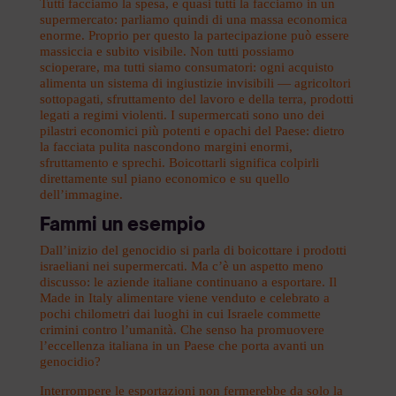
Tutti facciamo la spesa, e quasi tutti la facciamo in un
supermercato: parliamo quindi di una massa economica
enorme. Proprio per questo la partecipazione può essere
massiccia e subito visibile. Non tutti possiamo
scioperare, ma tutti siamo consumatori: ogni acquisto
alimenta un sistema di ingiustizie invisibili — agricoltori
sottopagati, sfruttamento del lavoro e della terra, prodotti
legati a regimi violenti. I supermercati sono uno dei
pilastri economici più potenti e opachi del Paese: dietro
la facciata pulita nascondono margini enormi,
sfruttamento e sprechi. Boicottarli significa colpirli
direttamente sul piano economico e su quello
dell’immagine.
Fammi un esempio
Dall’inizio del genocidio si parla di boicottare i prodotti
israeliani nei supermercati. Ma c’è un aspetto meno
discusso: le aziende italiane continuano a esportare. Il
Made in Italy alimentare viene venduto e celebrato a
pochi chilometri dai luoghi in cui Israele commette
crimini contro l’umanità. Che senso ha promuovere
l’eccellenza italiana in un Paese che porta avanti un
genocidio?
Interrompere le esportazioni non fermerebbe da solo la